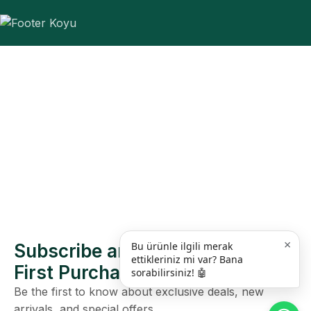
×
Bu ürünle ilgili merak
Subscribe and Get 10% off Your
ettikleriniz mi var? Bana
First Purchase
sorabilirsiniz! 🤖
Be the first to know about exclusive deals, new
arrivals, and special offers