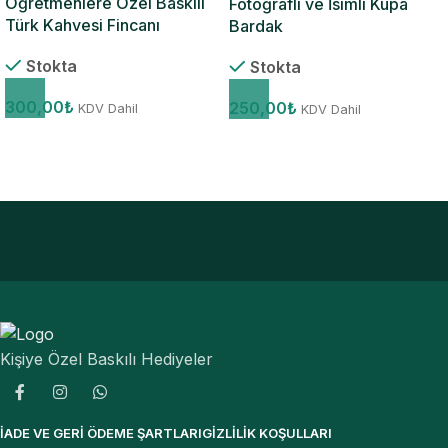
Öğretmenlere Özel Baskılı
Fotoğraflı ve İsimli Kupa
Türk Kahvesi Fincanı
Bardak
Stokta
Stokta
300,00
₺
250,00
₺
KDV Dahil
KDV Dahil
Kişiye Özel Baskılı Hediyeler
İADE VE GERI ÖDEME ŞARTLARI
GIZLILIK KOŞULLARI