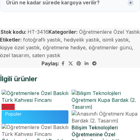
Ürün ne kadar sürede kargoya verilir?
+
Stok kodu:
HT-3416
Kategoriler:
Öğretmenlere Özel Yastık
Etiketler:
fotoğraflı yastık
,
hediyelik yastık
,
isimli yastık
,
kişiye özel yastık
,
öğretmene hediye
,
öğretmenler günü
,
özel tasarım
,
saten yastık
Paylaş:
İlgili ürünler
Sıcak
Popüler
Bilişim Teknolojileri
Öğretmenine Özel