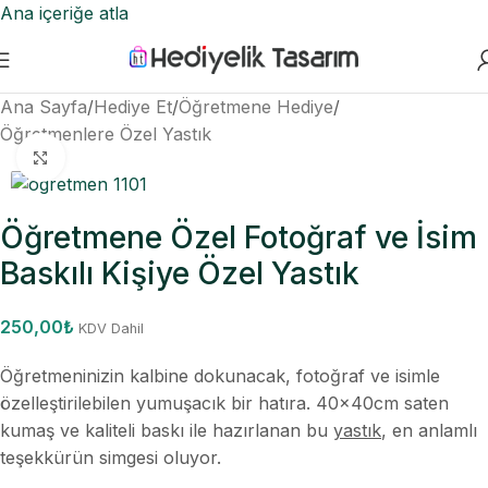
Ana içeriğe atla
Ana Sayfa
/
Hediye Et
/
Öğretmene Hediye
/
Öğretmenlere Özel Yastık
Büyütmek için tıklayın
Öğretmene Özel Fotoğraf ve İsim
Baskılı Kişiye Özel Yastık
250,00
₺
KDV Dahil
Öğretmeninizin kalbine dokunacak, fotoğraf ve isimle
özelleştirilebilen yumuşacık bir hatıra. 40x40cm saten
kumaş ve kaliteli baskı ile hazırlanan bu
yastık
, en anlamlı
teşekkürün simgesi oluyor.