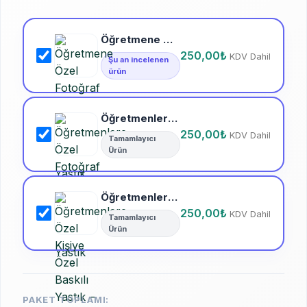
Öğretmene Özel Fotoğraf ve İsim Baskılı Kişiye Özel Yastık
250,00
₺
KDV Dahil
Şu an incelenen
ürün
Öğretmenlere Özel Fotoğraf Baskılı ve İsme Özel Saten Yastık
250,00
₺
KDV Dahil
Tamamlayıcı
Ürün
Öğretmenlere Özel Kişiye Özel Baskılı Yastık – Unutulmaz Bir Teşekkür
250,00
₺
KDV Dahil
Tamamlayıcı
Ürün
PAKET TOPLAMI: