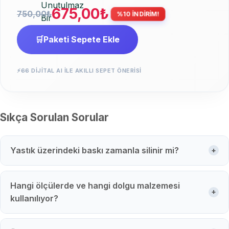
675,00
₺
750,00
₺
%10 İNDİRİM!
🛒
Paketi Sepete Ekle
⚡
66 DIJITAL AI ILE AKILLI SEPET ÖNERISI
Sıkça Sorulan Sorular
Yastık üzerindeki baskı zamanla silinir mi?
+
Hangi ölçülerde ve hangi dolgu malzemesi
+
kullanılıyor?