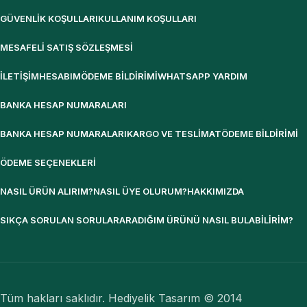
GÜVENLIK KOŞULLARI
KULLANIM KOŞULLARI
MESAFELI SATIŞ SÖZLEŞMESI
İLETIŞIM
HESABIM
ÖDEME BILDIRIMI
WHATSAPP YARDIM
BANKA HESAP NUMARALARI
BANKA HESAP NUMARALARI
KARGO VE TESLIMAT
ÖDEME BILDIRIMI
ÖDEME SEÇENEKLERI
NASIL ÜRÜN ALIRIM?
NASIL ÜYE OLURUM?
HAKKIMIZDA
SIKÇA SORULAN SORULAR
ARADIĞIM ÜRÜNÜ NASIL BULABILIRIM?
Tüm hakları saklıdır. Hediyelik Tasarım © 2014