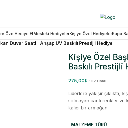
re Özel
Hediye Et
Mesleki Hediyeler
Kişiye Özel Hediyeler
Kupa B
kan Duvar Saati | Ahşap UV Baskılı Prestijli Hediye
Kişiye Özel Ba
Baskılı Prestijli
275,00
₺
KDV Dahil
Liderlere yakışır şıklıkta, ki
solmayan canlı renkler ve k
kalıcı bir armağan.
MALZEME TÜRÜ