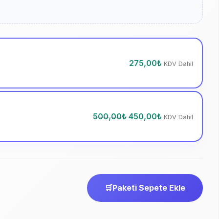
275,00
₺
KDV Dahil
500,00
₺
450,00
₺
KDV Dahil
🛒
Paketi Sepete Ekle