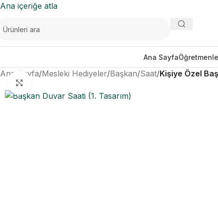
Ana içeriğe atla
Ana Sayfa
Öğretmenle
Ana Sayfa
/
Mesleki Hediyeler
/
Başkan
/
Saat
/
Kişiye Özel Baş
Büyütmek için tıklayın