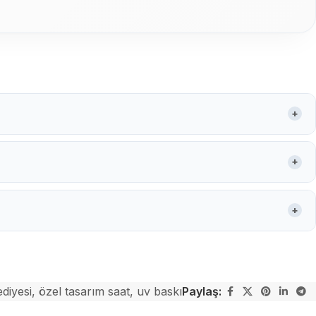
+
+
+
ediyesi
,
özel tasarım saat
,
uv baskı
Paylaş: