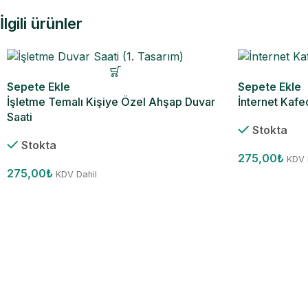
İlgili ürünler
Sepete Ekle
Sepete Ekle
İşletme Temalı Kişiye Özel Ahşap Duvar
İnternet Kafec
Saati
Stokta
Stokta
275,00
₺
KDV 
275,00
₺
KDV Dahil