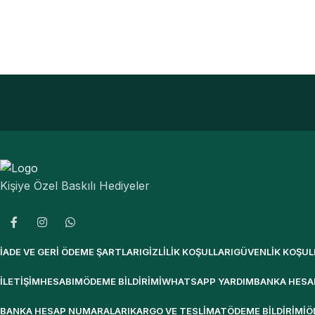
Kişiye Özel Baskılı Hediyeler
İADE VE GERI ÖDEME ŞARTLARI
GIZLILIK KOŞULLARI
GÜVENLIK KOŞUL
İLETIŞIM
HESABIM
ÖDEME BILDIRIMI
WHATSAPP YARDIM
BANKA HESA
BANKA HESAP NUMARALARI
KARGO VE TESLIMAT
ÖDEME BILDIRIMI
Ö