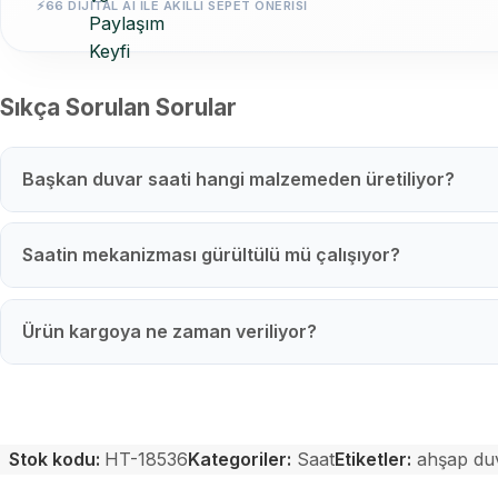
⚡
66 DIJITAL AI ILE AKILLI SEPET ÖNERISI
Sıkça Sorulan Sorular
Başkan duvar saati hangi malzemeden üretiliyor?
Saatin mekanizması gürültülü mü çalışıyor?
Ürün kargoya ne zaman veriliyor?
Stok kodu:
HT-18536
Kategoriler:
Saat
Etiketler:
ahşap duv