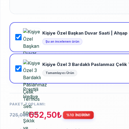
Kişiye Özel Başkan Duvar Saati | Ahşap U
Şu an incelenen ürün
Kişiye Özel 3 Bardaklı Paslanmaz Çelik 
Tamamlayıcı Ürün
PAKET TOPLAMI:
652,50
₺
725,00
₺
%10 İNDİRİM!