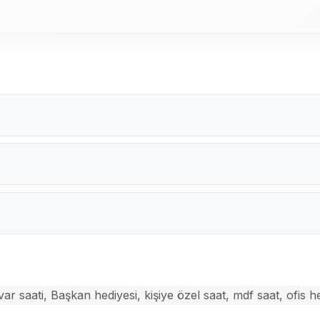
ar saati
,
Başkan hediyesi
,
kişiye özel saat
,
mdf saat
,
ofis h