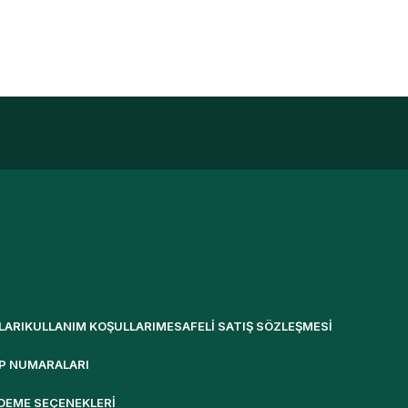
LARI
KULLANIM KOŞULLARI
MESAFELI SATIŞ SÖZLEŞMESI
P NUMARALARI
DEME SEÇENEKLERI