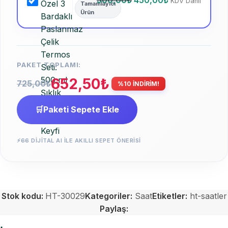
500,00
₺
450,00
₺
KDV Dahil
Tamamlayıcı
Ürün
PAKET TOPLAMI:
652,50
₺
725,00
₺
%10 İNDİRİM!
🛒
Paketi Sepete Ekle
⚡
66 DIJITAL AI ILE AKILLI SEPET ÖNERISI
Stok kodu:
HT-30029
Kategoriler:
Saat
Etiketler:
ht-saatler
Paylaş: