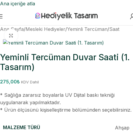
Ana içeriğe atla
Ana Sayfa
/
Mesleki Hediyeler
/
Yeminli Tercüman
/
Saat
Büyütmek için tıklayın
Yeminli Tercüman Duvar Saati (1.
Tasarım)
275,00
₺
KDV Dahil
* Sağlığa zararsız boyalarla UV Dijital baskı tekniği
uygulanarak yapılmaktadır.
* Ürün ölçüsünü kişiselleştirme bölümünden seçebilirsiniz.
MALZEME TÜRÜ
Ahşap