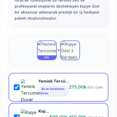
tutacak fonksiyonel bir termos seti ve
profesyonel imajlarını destekleyen kişiye özel
bir aksesuar eklenerek prestijli bir iş hediyesi
paketi oluşturulmuştur.
+
ASIL
Yeminli Tercüman Duvar Saati (1. Tasarım)
275,00
₺
KDV Dahil
Şu an incelenen
ürün
Kişiye Özel 3 Bardaklı Paslanmaz Çelik Termos Seti: 500 ml Şıklık ve Paylaşım Keyfi