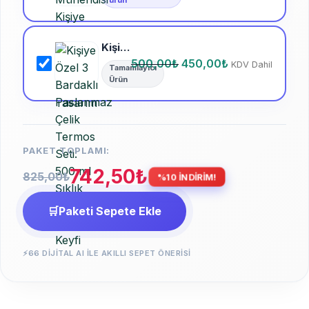
ürün
Kişiye Özel 3 Bardaklı Paslanmaz Çelik Termos Seti: 500 ml Şıklık ve Paylaşım Keyfi
500,00
₺
450,00
₺
KDV Dahil
Tamamlayıcı
Ürün
PAKET TOPLAMI:
742,50
₺
825,00
₺
%10 İNDİRİM!
🛒
Paketi Sepete Ekle
⚡
66 DIJITAL AI ILE AKILLI SEPET ÖNERISI