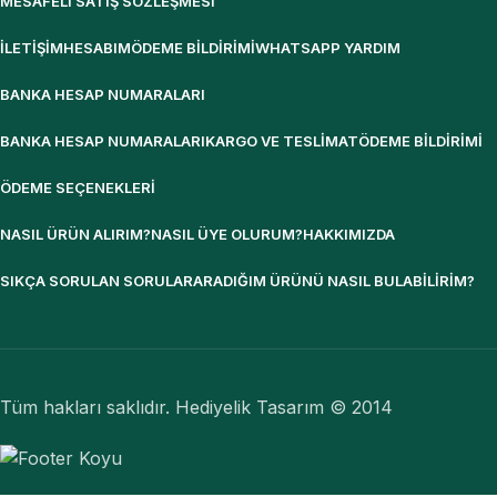
MESAFELI SATIŞ SÖZLEŞMESI
İLETIŞIM
HESABIM
ÖDEME BILDIRIMI
WHATSAPP YARDIM
BANKA HESAP NUMARALARI
BANKA HESAP NUMARALARI
KARGO VE TESLIMAT
ÖDEME BILDIRIMI
ÖDEME SEÇENEKLERI
NASIL ÜRÜN ALIRIM?
NASIL ÜYE OLURUM?
HAKKIMIZDA
SIKÇA SORULAN SORULAR
ARADIĞIM ÜRÜNÜ NASIL BULABILIRIM?
Tüm hakları saklıdır. Hediyelik Tasarım © 2014