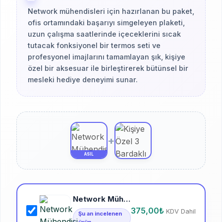
Network mühendisleri için hazırlanan bu paket,
ofis ortamındaki başarıyı simgeleyen plaketi,
uzun çalışma saatlerinde içeceklerini sıcak
tutacak fonksiyonel bir termos seti ve
profesyonel imajlarını tamamlayan şık, kişiye
özel bir aksesuar ile birleştirerek bütünsel bir
mesleki hediye deneyimi sunar.
+
ASIL
Network Mühendisi Kişiye Özel Baskılı Plaket | Hediyelik Tasarım
375,00
₺
KDV Dahil
Şu an incelenen