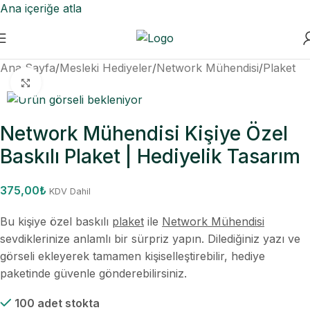
Ana içeriğe atla
Ana Sayfa
/
Mesleki Hediyeler
/
Network Mühendisi
/
Plaket
Büyütmek için tıklayın
Network Mühendisi Kişiye Özel
Baskılı Plaket | Hediyelik Tasarım
375,00
₺
KDV Dahil
Bu kişiye özel baskılı
plaket
ile
Network Mühendisi
sevdiklerinize anlamlı bir sürpriz yapın. Dilediğiniz yazı ve
görseli ekleyerek tamamen kişiselleştirebilir, hediye
paketinde güvenle gönderebilirsiniz.
100 adet stokta